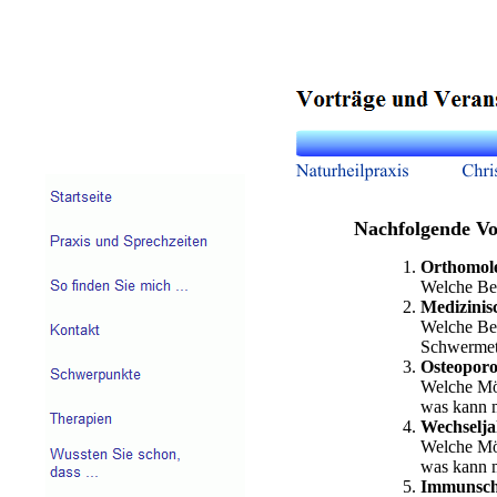
Nachfolgende Vor
Orthomole
Welche Be
Medizinis
Welche Be
Schwermeta
Osteoporo
Welche Mög
was kann m
Wechselj
Welche Mög
was kann m
Immunsc