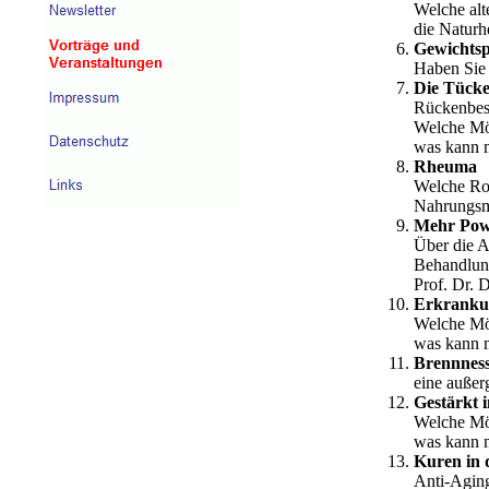
Welche alt
die Naturh
Gewichtsp
Haben Sie 
Die Tück
Rückenbesc
Welche Mög
was kann m
Rheuma
Welche Rol
Nahrungsmi
Mehr Powe
Über die A
Behandlung
Prof. Dr. 
Erkranku
Welche Mög
was kann m
Brennness
eine außer
Gestärkt 
Welche Mög
was kann m
Kuren in 
Anti-Agin