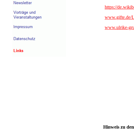
https://
de.wiki
www.gifte.de/
www.ulrike-gr
Hinweis zu den 