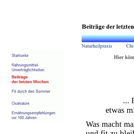
Hier kön
...
etwas mi
Was macht man/
und fit zu bl